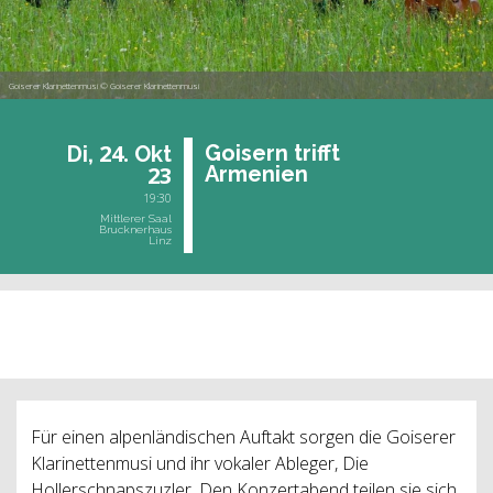
Goiserer Klarinettenmusi © Goiserer Klarinettenmusi
24.
Goi­sern trifft
Di,
Okt
23
Ar­me­ni­en
19:30
Mittlerer Saal
Brucknerhaus
Linz
vergangene Veranstaltung
Für einen alpenländischen Auftakt sorgen die Goiserer
Klarinettenmusi und ihr vokaler Ableger, Die
Hollerschnapszuzler. Den Konzertabend teilen sie sich