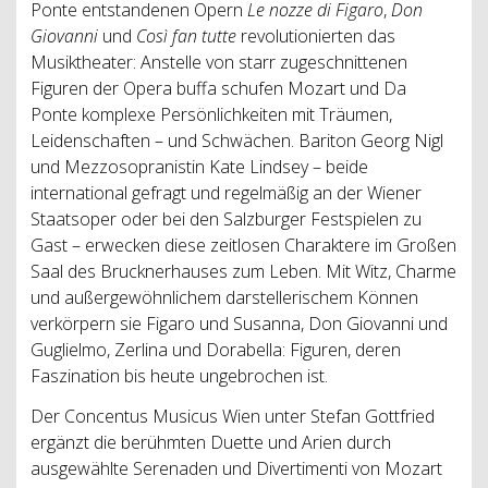
Ponte entstandenen Opern
Le nozze di Figaro
,
Don
Giovanni
und
Così fan tutte
revolutionierten das
Musiktheater: Anstelle von starr zugeschnittenen
Figuren der Opera buffa schufen Mozart und Da
Ponte komplexe Persönlichkeiten mit Träumen,
Leidenschaften – und Schwächen. Bariton Georg Nigl
und Mezzosopranistin Kate Lindsey – beide
international gefragt und regelmäßig an der Wiener
Staatsoper oder bei den Salzburger Festspielen zu
Gast – erwecken diese zeitlosen Charaktere im Großen
Saal des Brucknerhauses zum Leben. Mit Witz, Charme
und außergewöhnlichem darstellerischem Können
verkörpern sie Figaro und Susanna, Don Giovanni und
Guglielmo, Zerlina und Dorabella: Figuren, deren
Faszination bis heute ungebrochen ist.
Der Concentus Musicus Wien unter Stefan Gottfried
ergänzt die berühmten Duette und Arien durch
ausgewählte Serenaden und Divertimenti von Mozart