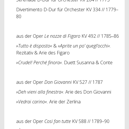
Divertimento D-Dur für Orchester KV 334 // 1779–
80
aus der Oper
Le nozze di Figaro
KV 492 // 1785‒86
»Tutto è disposto«
&
»Aprite un po’ quegl’occhi«
.
Rezitativ & Arie des Figaro
»Crudel! Perché finora«
. Duett Susanna & Conte
aus der Oper
Don Giovanni
KV 527 // 1787
»Deh vieni alla finestra«
. Arie des Don Giovanni
»Vedrai carino«.
Arie der Zerlina
aus der Oper
Così fan tutte
KV 588 // 1789–90