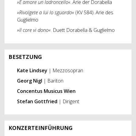
»È amore un ladroncello«
. Arie der Dorabella
»Rivolgete a lui lo sguardo«
(KV 584). Arie des
Guglielmo
»Il core vi dono«
. Duett Dorabella & Guglielmo
BESETZUNG
Kate Lindsey
| Mezzosopran
Georg Nigl
| Bariton
Concentus Musicus Wien
Stefan Gottfried
| Dirigent
KONZERTEINFÜHRUNG