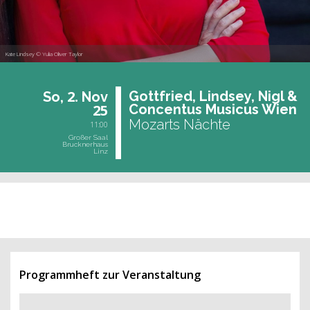
Kate Lindsey © Yulia Oliver Taylor
2.
Gott­fried, Lind­sey, Nigl &
So,
Nov
25
Con­cen­tus Mu­si­cus Wien
Mozarts Nächte
11:00
Großer Saal
Brucknerhaus
Linz
vergangene Veranstaltung
Programmheft zur Veranstaltung