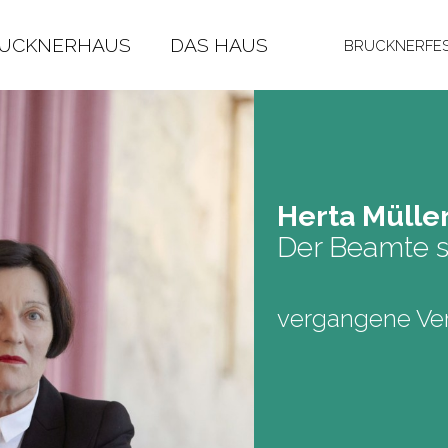
RUCKNERHAUS
DAS HAUS
BRUCKNERFES
Herta Mül­l
Der Beamte 
vergangene Ver