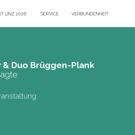
T LINZ 2026
SERVICE
VERBUNDENHEIT
er & Duo Brüg­gen-Plank
sagte
anstaltung