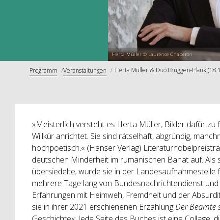
Herta Müller © Laurence Chaperon
Herta Müller & Duo Brüggen-Plank (18.
Programm
Veranstaltungen
»Meisterlich versteht es Herta Müller, Bilder dafür zu
Willkür anrichtet. Sie sind rätselhaft, abgründig, man
hochpoetisch.« (Hanser Verlag) Literaturnobelpreisträ
deutschen Minderheit im rumänischen Banat auf. Als s
übersiedelte, wurde sie in der Landesaufnahmestelle
mehrere Tage lang von Bundesnachrichtendienst und 
Erfahrungen mit Heimweh, Fremdheit und der Absurdit
sie in ihrer 2021 erschienenen Erzählung
Der Beamte 
Geschichte«: Jede Seite des Buches ist eine Collage, 