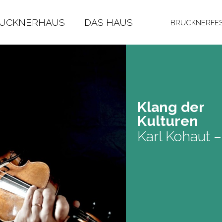
RUCKNERHAUS
DAS HAUS
BRUCKNERFES
Klang der
Kul­tu­ren
Karl Kohaut 