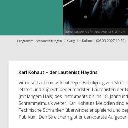
Gunar Letzbor Ars Antiqua Austria © G.Thum
Klang der Kulturen (06.03.2027,19:30)
Programm
Veranstaltungen
Karl Kohaut – der Lautenist Haydns
Virtuose Lautenmusik mit reger Beteiligung von Streich
letzten und zugleich bedeutendsten Lautenisten der Ba
(mit langem Hals) des Instruments bis ins 18. Jahrhunde
Schrammelmusik weiter. Karl Kohauts Melodien sind 
Technische Schranken überwindet er spielend und beg
Publikum. Den Streichern gibt er dankbarste Aufgaben