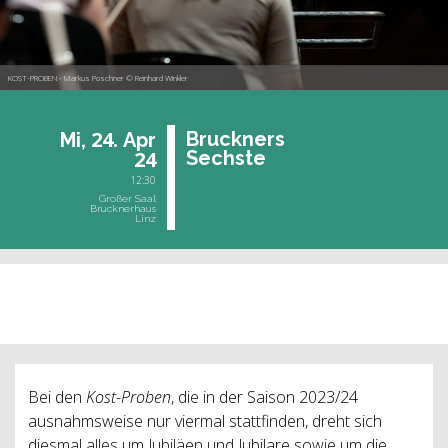
KOST-PROBEN - Markus Poschner © Reinhard Winkler
24.
Bruck­ners
Mi,
Apr
24
Sechs­te
12:30
Großer Saal
Brucknerhaus
Linz
vergangene Veranstaltung
Bei den
Kost-Proben
, die in der Saison 2023/24
ausnahmsweise nur viermal stattfinden, dreht sich
diesmal alles um Jubiläen und Jubilare sowie um die