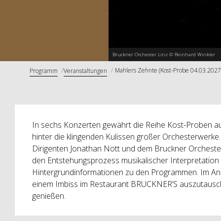
Bruckner Orchester Linz © Reinhard Winkler
Mahlers Zehnte (Kost-Probe 04.03.2027
Programm
Veranstaltungen
In sechs Konzerten gewährt die Reihe Kost-Proben auc
hinter die klingenden Kulissen großer Orchesterwerke
Dirigenten Jonathan Nott
und dem Bruckner Orchester 
den Entstehungsprozess musikalischer Interpretation
Hintergrundinformationen zu den Programmen. Im Ansch
einem Imbiss im Restaurant BRUCKNER’S auszutausch
genießen.