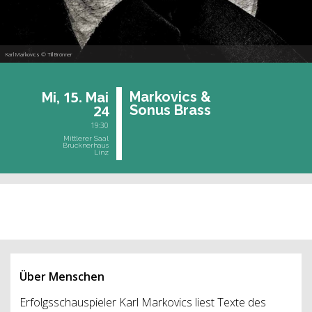
Karl Markovics © Till Brönner
15.
Mar­ko­vics &
Mi,
Mai
24
Sonus Brass
19:30
Mittlerer Saal
Brucknerhaus
Linz
vergangene Veranstaltung
Über Menschen
Erfolgsschauspieler Karl Markovics liest Texte des