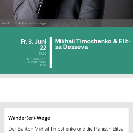
Mikhail Timoshenko © Marine Cessat Bégler
3.
Mik­hail Ti­mos­hen­ko & Elit­
Fr,
Juni
22
sa Des­se­va
19:30
Mittlerer Saal
Brucknerhaus
Linz
vergangene Veranstaltung
Wander(er)-Wege
Der Bariton Mikhail Timoshenko und die Pianistin Elitsa