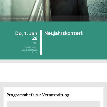
Hans Graf © Bryan van der Beek
1.
Neu­jahrs­kon­zert
Do,
Jan
26
17:00
Großer Saal
Brucknerhaus
Linz
vergangene Veranstaltung
Programmheft zur Veranstaltung