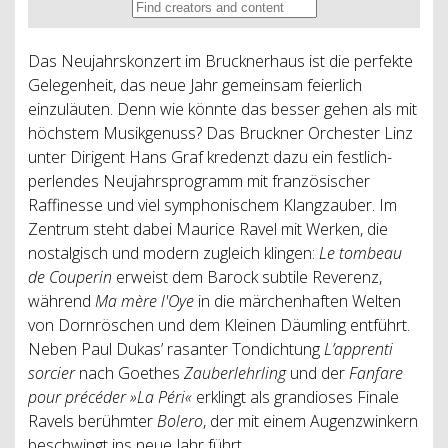
Das Neujahrskonzert im Brucknerhaus ist die perfekte
Gelegenheit, das neue Jahr gemeinsam feierlich
einzuläuten. Denn wie könnte das besser gehen als mit
höchstem Musikgenuss? Das Bruckner Orchester Linz
unter Dirigent Hans Graf kredenzt dazu ein festlich-
perlendes Neujahrsprogramm mit französischer
Raffinesse und viel symphonischem Klangzauber. Im
Zentrum steht dabei Maurice Ravel mit Werken, die
nostalgisch und modern zugleich klingen:
Le tombeau
de Couperin
erweist dem Barock subtile Reverenz,
während
Ma mère l'Oye
in die märchenhaften Welten
von Dornröschen und dem Kleinen Däumling entführt.
Neben Paul Dukas’ rasanter Tondichtung
L’apprenti
sorcier
nach Goethes
Zauberlehrling
und der
Fanfare
pour précéder »La Péri«
erklingt als grandioses Finale
Ravels berühmter
Bolero
, der mit einem Augenzwinkern
beschwingt ins neue Jahr führt.