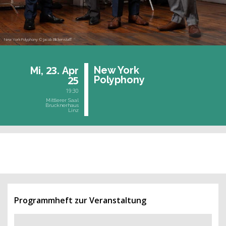
New York Polyphony © Jacob Blickenstaff
23.
New York
Mi,
Apr
25
Po­ly­pho­ny
19:30
Mittlerer Saal
Brucknerhaus
Linz
vergangene Veranstaltung
Programmheft zur Veranstaltung