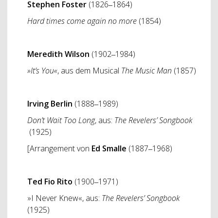
Stephen Foster
(1826‒1864)
Hard times come again no more
(1854)
Meredith Wilson
(1902‒1984)
»It’s You«
, aus dem Musical
The Music Man
(1857)
Irving Berlin
(1888‒1989)
Don’t Wait Too Long
, aus:
The Revelers’ Songbook
(1925)
[Arrangement von
Ed Smalle
(1887‒1968)
Ted Fio Rito
(1900‒1971)
»I Never Knew«, aus:
The Revelers’ Songbook
(1925)