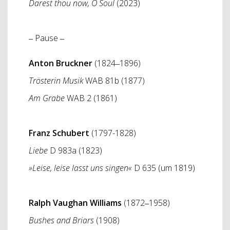
Darest thou now, O Soul
(2023)
‒ Pause ‒
Anton Bruckner
(1824‒1896)
Trösterin Musik
WAB 81b (1877)
Am Grabe
WAB 2 (1861)
Franz Schubert
(1797-1828)
Liebe
D 983a (1823)
»Leise, leise lasst uns singen«
D 635 (um 1819)
Ralph Vaughan Williams
(1872‒1958)
Bushes and Briars
(1908)