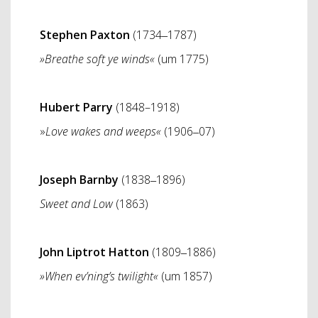
Stephen Paxton
(1734‒1787)
»Breathe soft ye winds«
(um 1775)
Hubert Parry
(1848–1918)
»
Love wakes and weeps«
(1906‒07)
Joseph Barnby
(1838­‒1896)
Sweet and Low
(1863)
John Liptrot Hatton
(1809‒1886)
»When ev’ning’s twilight«
(um 1857)