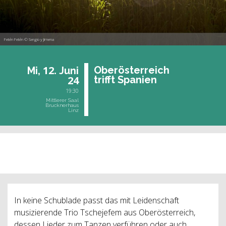
Fetén Fetén © Sergio y Jimena
12.
Ober­ös­ter­reich
Mi,
Juni
24
trifft Spa­ni­en
19:30
Mittlerer Saal
Brucknerhaus
Linz
vergangene Veranstaltung
In keine Schublade passt das mit Leidenschaft
musizierende Trio Tschejefem aus Oberösterreich,
dessen Lieder zum Tanzen verführen oder auch