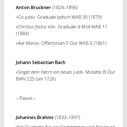
Anton Bruckner
(1824‒1896)
»Os justi«. Graduale lydisch WAB 30 (1879)
»Christus factus est«
. Graduale d-Moll WAB 11
(1884)
»Ave Maria«
. Offertorium F-Dur WAB 6 (1861)
Johann Sebastian Bach
»Singet dem Herrn ein neues Lied«
. Motette B-Dur
BWV 225 (um 1726)
‒ Pause ‒
Johannes Brahms
(1833‒1897)
Vier Quartette für vier Singstimmen und Klavier op.