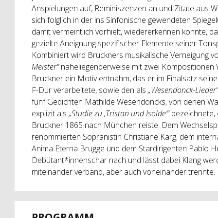
Anspielungen auf, Reminiszenzen an und Zitate aus W
sich folglich in der ins Sinfonische gewendeten Spiege
damit vermeintlich vorhielt, wiedererkennen konnte, da
gezielte Aneignung spezifischer Elemente seiner Tons
Kombiniert wird Bruckners musikalische Verneigung 
Meister“
naheliegenderweise mit zwei Kompositionen
Bruckner ein Motiv entnahm, das er im Finalsatz sein
F-Dur verarbeitete, sowie den als
„Wesendonck-Lieder
fünf Gedichten Mathilde Wesendoncks, von denen Wa
explizit als
„Studie zu ‚Tristan und Isolde‘“
bezeichnete,
Bruckner 1865 nach München reiste. Dem Wechselspie
renommierten Sopranistin Christiane Karg, dem interna
Anima Eterna Brugge und dem Stardirigenten Pablo He
Debütant*innenschar nach und lässt dabei Klang wer
miteinander verband, aber auch voneinander trennte.
PROGRAMM