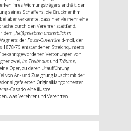
erken ihres Widmungsträgers enthält, der
lung seines Schaffens, die Bruckner ihm
bei aber verkannte, dass hier vielmehr eine
prache durch den Verehrer stattfand.
vor dem
„heißgeliebten unsterblichen
 Wagners: der
Faust-Ouvertüre
d-moll, der
es 1878/79 entstandenen Streichquintetts
“
bekanntgewordenen Vertonungen von
gner zwei,
Im Treibhaus
und
Träume
,
 eine Oper, zu deren Uraufführung
l von An- und Zueignung lauscht mit der
tional gefeierten Originalklangorchester
ras-Casado eine illustre
den, was Verehrer und Verehrten