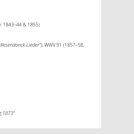
v. 1843–44 & 1855)
Wesendonck-Lieder“
), WWV 91 (1857–58,
g 1873“