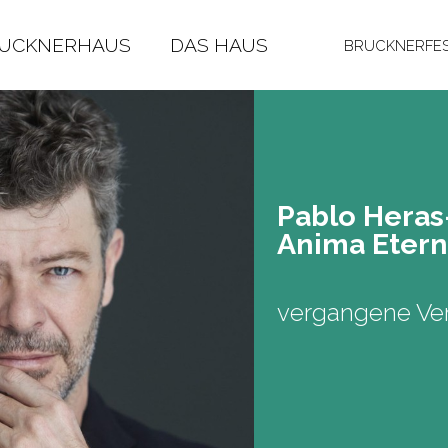
RUCKNERHAUS
DAS HAUS
BRUCKNERFES
Pablo He­ras
Anima Eter­
vergangene Ver