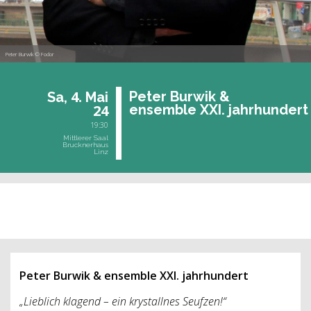
Peter Burwik © Fodor
4.
Peter Bur­wik &
Sa,
Mai
24
en­sem­ble XXI. jahr­hun­dert
19:30
Mittlerer Saal
Brucknerhaus
Linz
vergangene Veranstaltung
Peter Burwik &
ensemble XXI. jahrhundert
„Lieblich klagend – ein krystallnes Seufzen!“