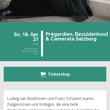
Julian Prégardien © Chris Gonz
18.
Pré­gar­di­en, Be­zu­i­den­hout
So,
Apr
27
& Ca­me­ra­ta Salz­burg
11:00
Großer Saal
Brucknerhaus
Linz
Ticketshop
Ludwig van Beethoven und Franz Schubert waren
Zeitgenossen und Kollegen, die eine tiefe