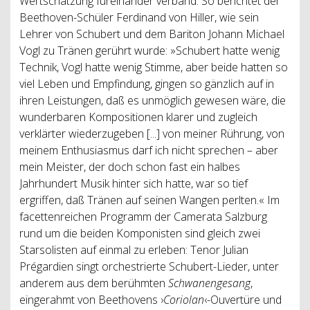
Wertschätzung füreinander verband. So berichtet der
Beethoven-Schüler Ferdinand von Hiller, wie sein
Lehrer von Schubert und dem Bariton Johann Michael
Vogl zu Tränen gerührt wurde: »Schubert hatte wenig
Technik, Vogl hatte wenig Stimme, aber beide hatten so
viel Leben und Empfindung, gingen so gänzlich auf in
ihren Leistungen, daß es unmöglich gewesen wäre, die
wunderbaren Kompositionen klarer und zugleich
verklärter wiederzugeben [...] von meiner Rührung, von
meinem Enthusiasmus darf ich nicht sprechen – aber
mein Meister, der doch schon fast ein halbes
Jahrhundert Musik hinter sich hatte, war so tief
ergriffen, daß Tränen auf seinen Wangen perlten.« Im
facettenreichen Programm der Camerata Salzburg
rund um die beiden Komponisten sind gleich zwei
Starsolisten auf einmal zu erleben: Tenor Julian
Prégardien singt orchestrierte Schubert-Lieder, unter
anderem aus dem berühmten
Schwanengesang
,
eingerahmt von Beethovens ›
Coriolan
‹-Ouvertüre und