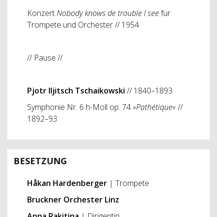
Konzert
Nobody knows de trouble I see
für
Trompete und Orchester // 1954
// Pause //
Pjotr Iljitsch Tschaikowski
// 1840–1893
Symphonie Nr. 6 h-Moll op. 74
»Pathétique«
//
1892–93
BESETZUNG
Håkan
Hardenberger
| Trompete
Bruckner Orchester Linz
Anna Rakitina
| Dirigentin