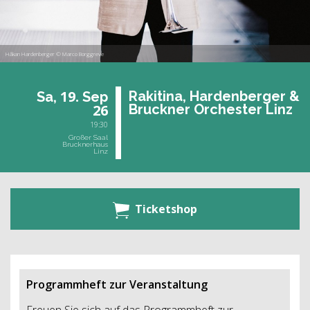
Håkan Hardenberger © Marco Borggreve
19.
Ra­ki­ti­na, Har­den­ber­ger &
Sa,
Sep
26
Bruck­ner Or­ches­ter Linz
19:30
Großer Saal
Brucknerhaus
Linz
Ticketshop
Programmheft zur Veranstaltung
Freuen Sie sich auf das Programmheft zur