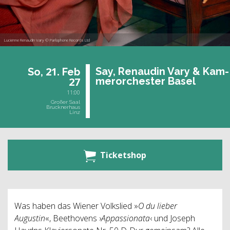
Lucienne Renaudin Vary © Parlophone Records Ltd
21.
Say, Ren­au­din Vary & Kam­
So,
Feb
27
mer­or­ches­ter Basel
11:00
Großer Saal
Brucknerhaus
Linz
Ticketshop
Was haben das Wiener Volkslied »
O du lieber
Augustin
«, Beethovens ›
Appassionata
‹ und Joseph