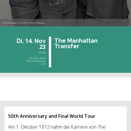
The Manhattan Transfer © Marco Glaviano
14.
The Man­hat­tan
Di,
Nov
23
Trans­fer
19:30
Großer Saal
Brucknerhaus
Linz
vergangene Veranstaltung
50th Anniversary and Final World Tour
Am 1. Oktober 1972 nahm die Karriere von The