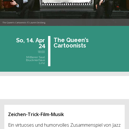
The Queen's Cartoonists © Lauren Desberg
14.
The Queen’s
So,
Apr
24
Car­too­nists
18:00
Mittlerer Saal
Brucknerhaus
Linz
vergangene Veranstaltung
Zeichen-Trick-Film-Musik
Ein virtuoses und humorvolles Zusammenspiel von Jazz