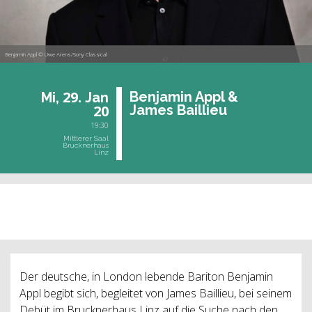
Benjamin Appl © Uwe Arens/Sony Classical
29.
Ben­ja­min Appl &
Mi,
Jan
20
James Bail­lieu
19:30
Mittlerer Saal
Brucknerhaus
Linz
vergangene Veranstaltung
Der deutsche, in London lebende Bariton Benjamin
Appl begibt sich, begleitet von James Baillieu, bei seinem
Debüt im Brucknerhaus Linz auf die Suche nach den