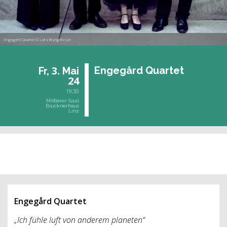
Engegard Quartet © Lars Bryngelsson
3.
Engegård Quar­tet
Fr,
Mai
24
19:30
Mittlerer Saal
Brucknerhaus
Linz
vergangene Veranstaltung
Engegård Quartet
„Ich fühle luft von anderem planeten“