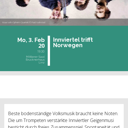
Maurseth-Opheim-Quartett © Paal Audestad
3.
Inn­vier­tel trifft
Mo,
Feb
20
Nor­we­gen
19:30
Mittlerer Saal
Brucknerhaus
Linz
vergangene Veranstaltung
Beste bodenständige Volksmusik braucht keine Noten.
Die um Trompeten verstärkte Innviertler Geigenmusi
besticht durch freies Zusammenspiel, Spontaneität und