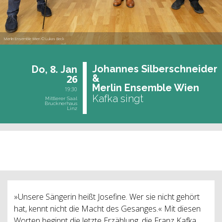
Merlin Ensemble Wien © Lukas Beck
8.
Jo­han­nes Sil­ber­schnei­der
Do,
Jan
26
&
Mer­lin En­sem­ble Wien
19:30
Kafka singt
Mittlerer Saal
Brucknerhaus
Linz
vergangene Veranstaltung
»Unsere Sängerin heißt Josefine. Wer sie nicht gehört
hat, kennt nicht die Macht des Gesanges.« Mit diesen
Worten beginnt die letzte Erzählung, die Franz Kafka