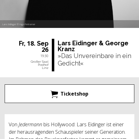
Lars Eidinger © Ingo Pertramer
18.
Lars Ei­din­ger & Ge­or­ge
Fr,
Sep
26
Kranz
»Das Unvereinbare in ein
19:30
Gedicht«
Großer Saal
Posthof
Linz
Ticketshop
Von
Jedermann
bis Hollywood: Lars Eidinger ist einer
der herausragenden Schauspieler seiner Generation.