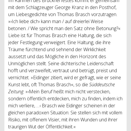
Im Rahmen des Brucknerfestes kommt er gemeinsam
mit dem Schlagzeuger George Kranz in den Posthof,
um Liebesgedichte von Thomas Brasch vorzutragen.
»›Ich liebe dich‹ kann man / auf dreierlei Weise
betonen. / Wie spricht man den Satz ohne Betonung?«
Liebe ist für Thomas Brasch eine Haltung, die sich
jeder Festlegung verweigert. Eine Haltung, die ihre
Träume fürchtend und sehnend der Wirklichkeit
aussetzt und das Mögliche in den Horizont des
Unmöglichen stellt. Seine dichterische Leidenschaft
hofft und verzweifelt, vertraut und betrügt, preist und
vernichtet. »Eidinger zitiert, wird er gefragt, wie er seine
Kunst lebt, oft Thomas Brasch«, so die
Süddeutsche
Zeitung
. »›Mein Beruf heißt mich nicht verstecken,
sondern öffentlich entdecken, mich zu finden, indem ich
mich verliere, …‹ Brasch wie Eidinger scheinen in der
gleichen paradoxen Situation: Sie stellen sich mit vollem
Risiko, mit offenem Visier, mit ihren Wunden und ihrer
traurigen Wut der Öffentlichkeit.«