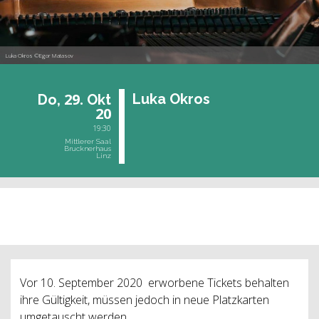
Luka Okros ©Egor Matasov
29.
Luka Okros
Do,
Okt
20
19:30
Mittlerer Saal
Brucknerhaus
Linz
vergangene Veranstaltung
Vor 10. September 2020 erworbene Tickets behalten
ihre Gültigkeit, müssen jedoch in neue Platzkarten
umgetauscht werden.