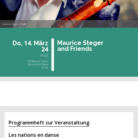
Maurice Steger © Millot
14.
Mau­rice Ste­ger
Do,
März
24
and Fri­ends
19:30
Mittlerer Saal
Brucknerhaus
Linz
vergangene Veranstaltung
Programmheft zur Veranstaltung
Les nations en danse