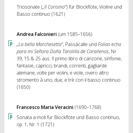
Triosonate (
„Il Corisino“
) für Blockflöte, Violine und
Basso continuo (1621)
Andrea Falconieri
(um 1585–1656)
„La bella Marchesetta“
, Passàcalle und
Folias echa
para mi Señora Doña Tarolilla de Carallenos
, Nr.
39, 15 & 25 aus: Il primo libro di canzone, sinfonie,
fantasie, capricci, brandi, correnti, gagliarde
alemane, volte per violini, e viole, overo altro
stromento à uno, due, e trè con il basso continuo
(1650)
Francesco Maria Veracini
(1690–1768)
Sonata a-moll für Blockflöte und Basso continuo,
op. 1, Nr. 1 (1721)