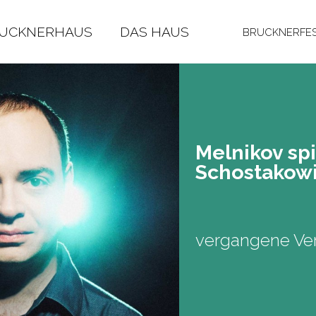
RUCKNERHAUS
DAS HAUS
BRUCKNERFES
Mel­ni­kov sp
Scho­sta­ko­w
vergangene Ver