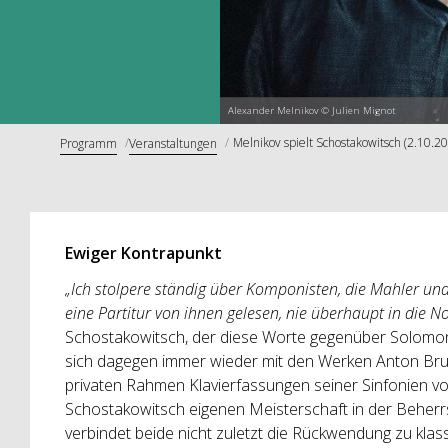
Alexander Melnikov © Julien Mignot
Melnikov spielt Schostakowitsch (2.10.2
Programm
Veranstaltungen
Ewiger Kontrapunkt
„Ich stolpere ständig über Komponisten, die Mahler un
eine Partitur von ihnen gelesen, nie überhaupt in die 
Schostakowitsch, der diese Worte gegenüber Solomon 
sich dagegen immer wieder mit den Werken Anton Bruck
privaten Rahmen Klavierfassungen seiner Sinfonien v
Schostakowitsch eigenen Meisterschaft in der Beher
verbindet beide nicht zuletzt die Rückwendung zu kla