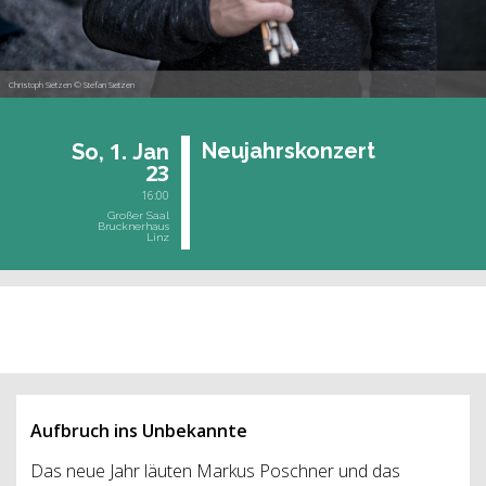
Christoph Sietzen © Stefan Sietzen
1.
Neu­jahrs­kon­zert
So,
Jan
23
16:00
Großer Saal
Brucknerhaus
Linz
vergangene Veranstaltung
Aufbruch ins Unbekannte
Das neue Jahr läuten Markus Poschner und das