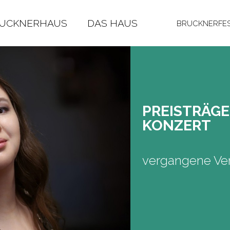
RUCKNERHAUS
DAS HAUS
BRUCKNERFES
PREIS­TRÄ­GE
KON­ZERT
vergangene Ver