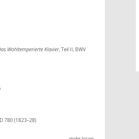
as Wohltemperierte Klavier
, Teil II, BWV
)
 D 780 (1823–28)
mehr lesen