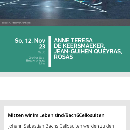
Rosas © Anne van Aerschot
12.
ANNE TE­RE­SA
So,
Nov
23
DE KEERS­MA­EKER,
JEAN-GUI­HEN QUEY­RAS,
18:00
ROSAS
Großer Saal
Brucknerhaus
Linz
vergangene Veranstaltung
Mitten wir im Leben sind/Bach6Cellosuiten
Johann Sebastian Bachs Cellosuiten werden zu den