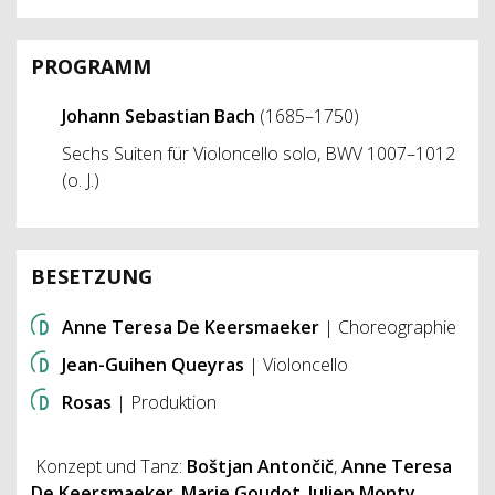
PROGRAMM
Johann Sebastian Bach
(1685–1750)
Sechs Suiten für Violoncello solo, BWV 1007–1012
(o. J.)
BESETZUNG
Anne Teresa De Keersmaeker
| Choreographie
Jean-Guihen Queyras
| Violoncello
Rosas
| Produktion
Konzept und Tanz:
Boštjan Antončič
,
Anne Teresa
De Keersmaeker
,
Marie Goudot
,
Julien Monty
,