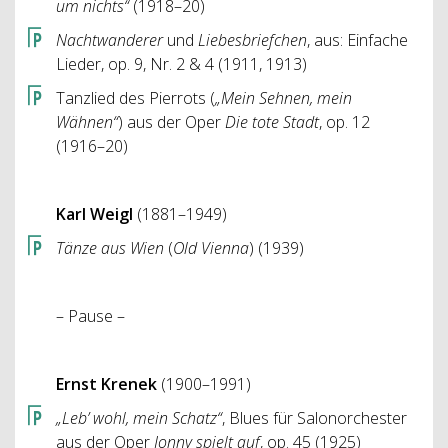
um nichts“
(1918–20)
Nachtwanderer
und
Liebesbriefchen
, aus: Einfache
Lieder, op. 9, Nr. 2 & 4 (1911, 1913)
Tanzlied des Pierrots (
„Mein Sehnen, mein
Wähnen“
) aus der Oper
Die tote Stadt
, op. 12
(1916–20)
Karl Weigl
(1881–1949)
Tänze aus Wien
(
Old Vienna
) (1939)
– Pause –
Ernst Krenek
(1900–1991)
„Leb’ wohl, mein Schatz“
, Blues für Salonorchester
aus der Oper
Jonny spielt auf
, op. 45 (1925)