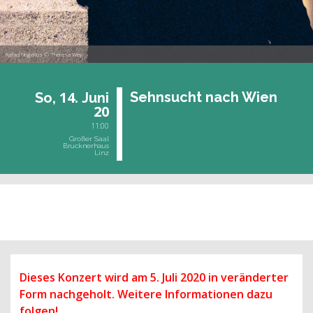
Rafael Fingerlos © Theresa Wey
14.
Sehn­sucht nach Wien
So,
Juni
20
11:00
Großer Saal
Brucknerhaus
Linz
vergangene Veranstaltung
Dieses Konzert wird am 5. Juli 2020 in veränderter
Form nachgeholt. Weitere Informationen dazu
folgen!