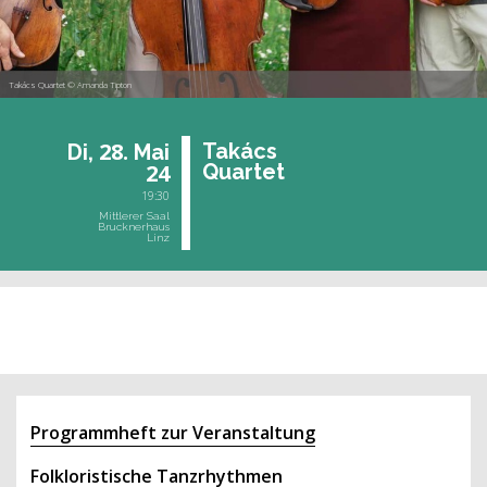
Takács Quartet © Amanda Tipton
28.
Takács
Di,
Mai
24
Quar­tet
19:30
Mittlerer Saal
Brucknerhaus
Linz
vergangene Veranstaltung
Programmheft zur Veranstaltung
Folkloristische Tanzrhythmen