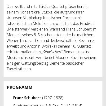
Das weltberühmte Takács Quartet präsentiert in
seinem Konzert drei Stücke, die aufgrund ihrer
virtuosen Verbindung klassischer Formen mit
folkloristischen Melodien unzweifelhaft das Prädikat
„Meisterwerk“ verdienen. Während Franz Schubert im
Menuett seines 8. Streichquartetts der heimatlichen
Wiener Tanztradition und -leidenschaft die Reverenz
erweist und Antonín Dvořák in seinem 10. Quartett
erklärtermaßen dem
„Slawischen“
Element in seiner
Musik nachspürt, verarbeitet Maurice Ravel in seinem
einzigen Gattungsbeitrag Elemente baskischer
Tanzrhythmen.
PROGRAMM
Franz Schubert
(1797–1828)
Streichquartett Nr. 8 B-Dur, D 112 (1814)