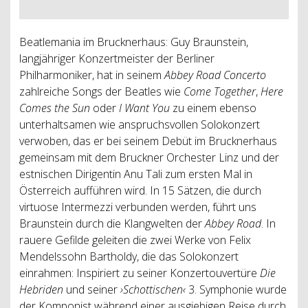
Beatlemania im Brucknerhaus: Guy Braunstein,
langjähriger Konzertmeister der Berliner
Philharmoniker, hat in seinem
Abbey Road Concerto
zahlreiche Songs der Beatles wie
Come Together
,
Here
Comes the Sun
oder
I Want You
zu einem ebenso
unterhaltsamen wie anspruchsvollen Solokonzert
verwoben, das er bei seinem Debüt im Brucknerhaus
gemeinsam mit dem Bruckner Orchester Linz und der
estnischen Dirigentin Anu Tali zum ersten Mal in
Österreich aufführen wird. In 15 Sätzen, die durch
virtuose Intermezzi verbunden werden, führt uns
Braunstein durch die Klangwelten der
Abbey Road
. In
rauere Gefilde geleiten die zwei Werke von Felix
Mendelssohn Bartholdy, die das Solokonzert
einrahmen: Inspiriert zu seiner Konzertouvertüre
Die
Hebriden
und seiner
›Schottischen‹
3. Symphonie wurde
der Komponist während einer ausgiebigen Reise durch