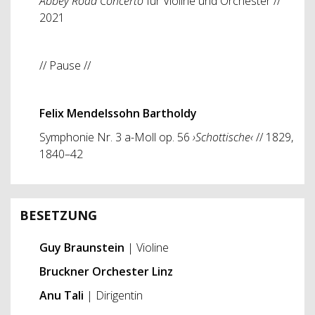
Abbey Road Concerto
für Violine und Orchester //
2021
// Pause //
Felix Mendelssohn Bartholdy
Symphonie Nr. 3 a-Moll op. 56
›Schottische‹
// 1829,
1840–42
BESETZUNG
Guy Braunstein
| Violine
Bruckner Orchester Linz
Anu Tali
| Dirigentin