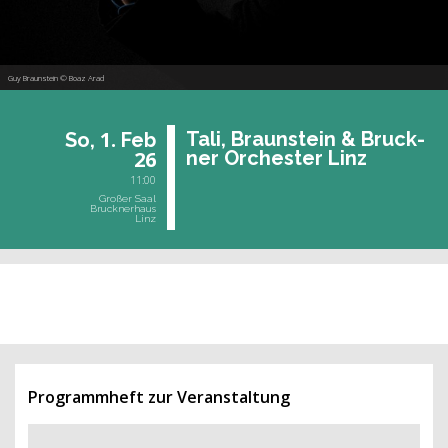
Guy Braunstein © Boaz Arad
1.
Tali, Braun­stein & Bruck­
So,
Feb
26
ner Or­ches­ter Linz
11:00
Großer Saal
Brucknerhaus
Linz
vergangene Veranstaltung
Programmheft zur Veranstaltung