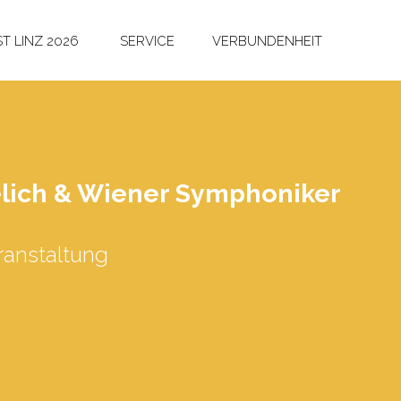
T LINZ 2026
SERVICE
VERBUNDENHEIT
­lich & Wie­ner Sym­pho­ni­ker
anstaltung