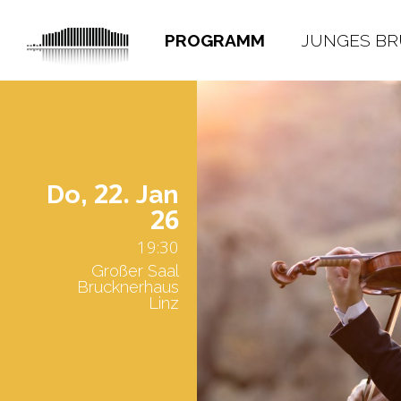
PROGRAMM
JUNGES B
22.
Do,
Jan
26
19:30
Großer Saal
Brucknerhaus
Linz