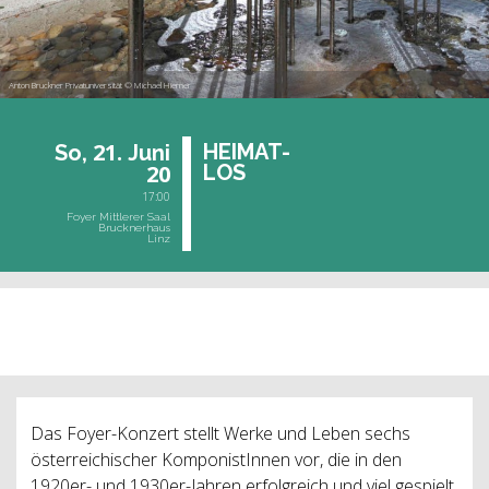
Anton Bruckner Privatuniversität © Michael Hierner
21.
HEI­MAT-
So,
Juni
20
LOS
17:00
Foyer Mittlerer Saal
Brucknerhaus
Linz
vergangene Veranstaltung
Das Foyer-Konzert stellt Werke und Leben sechs
österreichischer KomponistInnen vor, die in den
1920er- und 1930er-Jahren erfolgreich und viel gespielt