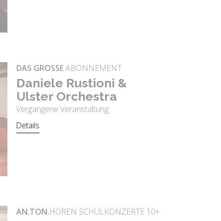
DAS GROSSE
ABONNEMENT
Da­nie­le Rus­tio­ni &
Uls­ter Or­ches­tra
Vergangene Veranstaltung
Details
AN.TON.
HÖREN SCHULKONZERTE 10+