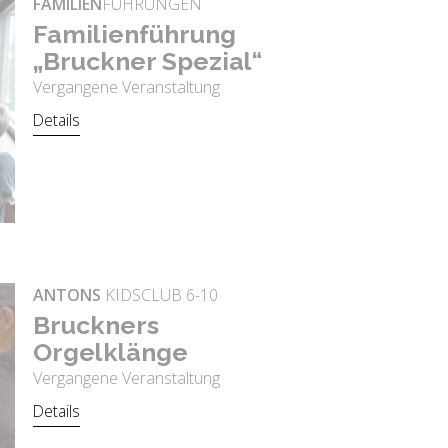
FAMILIEN
FÜHRUNGEN
Fa­mi­li­en­füh­rung
„Bruck­ner Spe­zi­al“
Vergangene Veranstaltung
Details
ANTONS
KIDSCLUB 6-10
Bruck­ners
Or­gel­klän­ge
Vergangene Veranstaltung
Details