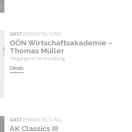
GAST
VERANSTALTUNG
OÖN Wirt­schafts­aka­de­mie –
Tho­mas Mül­ler
Vergangene Veranstaltung
Details
GAST
VERANSTALTUNG
AK Clas­sics III