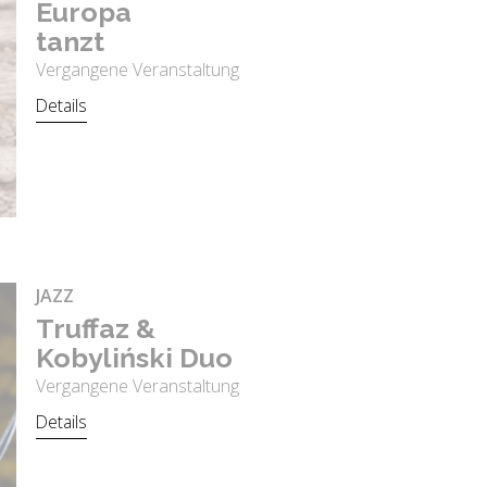
Eu­ro­pa
tanzt
Vergangene Veranstaltung
Details
JAZZ
Truf­faz &
Ko­by­liński Duo
Vergangene Veranstaltung
Details