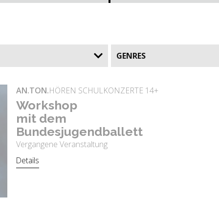
GENRES
AN.TON.
HÖREN SCHULKONZERTE 14+
Work­shop
mit dem
Bun­des­ju­gend­bal­lett
Vergangene Veranstaltung
Details