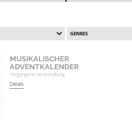
GENRES
MU­SI­KA­LI­SCHER
AD­VENT­KA­LEN­DER
Vergangene Veranstaltung
Details