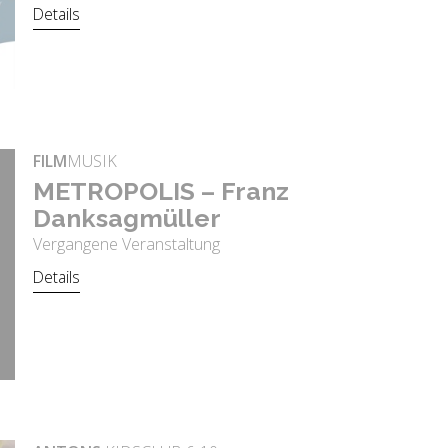
Details
FILM
MUSIK
ME­TRO­PO­LIS – Franz
Dank­sag­mül­ler
Vergangene Veranstaltung
Details