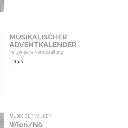
MU­SI­KA­LI­SCHER
AD­VENT­KA­LEN­DER
Vergangene Veranstaltung
Details
MUSIK
DER VÖLKER
Wien/Nö