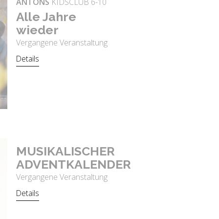
ANTONS
KIDSCLUB 6-10
Alle Jahre
wie­der
Vergangene Veranstaltung
Details
MU­SI­KA­LI­SCHER
AD­VENT­KA­LEN­DER
Vergangene Veranstaltung
Details