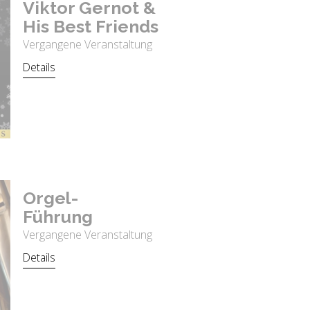
Vik­tor Ger­not &
His Best Fri­ends
Vergangene Veranstaltung
Details
Or­gel-
Füh­rung
Vergangene Veranstaltung
Details