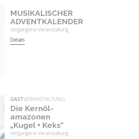
MU­SI­KA­LI­SCHER
AD­VENT­KA­LEN­DER
Vergangene Veranstaltung
Details
GAST
VERANSTALTUNG
Die Kern­öl-
ama­zo­nen
„Kugel + Keks“
Vergangene Veranstaltung