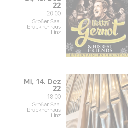
22
20:00
Großer Saal
Brucknerhaus
Linz
14.
Mi,
Dez
22
18:00
Großer Saal
Brucknerhaus
Linz