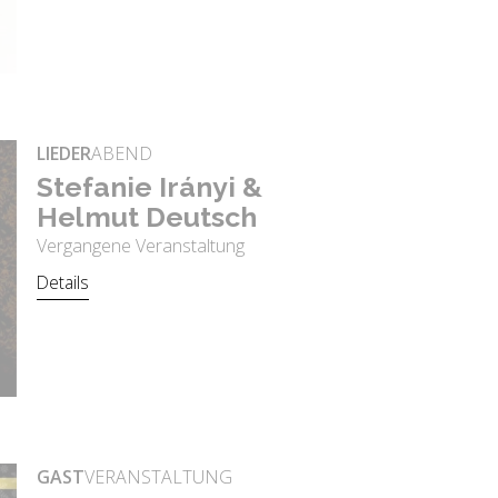
LIEDER
ABEND
Ste­fa­nie Irá­nyi &
Hel­mut Deutsch
Vergangene Veranstaltung
Details
GAST
VERANSTALTUNG